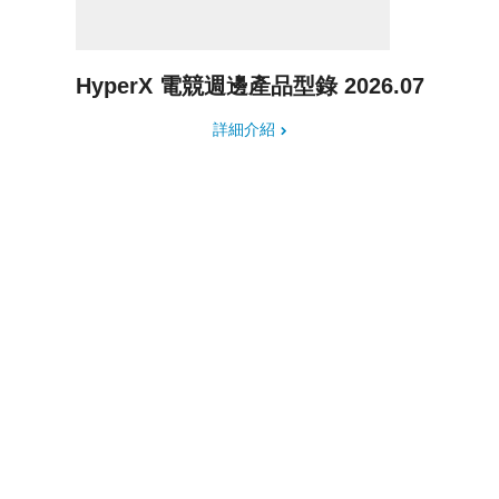
HyperX 電競週邊產品型錄 2026.07
詳細介紹
除非本文所述的這些條款另有規定，本網站上的所有材料及其編排均屬 HP 獨有之
財產，版權所有
© 2018 HP Development Company, L.P. 本文未明確授予的任何權利，均由 HP
保留。